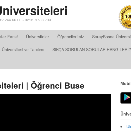
iversiteleri
212 244 66 00 - 0212 709 8 709
tar Farkı!
Üniversiteler
Öğrencilerimiz
SarayBosna Üniversit
Üniversitesi ve Tanıtımı
SIKÇA SORULAN SORULAR HANGİLERİ?
teleri | Öğrenci Buse
Mobi
Ünive
Ul