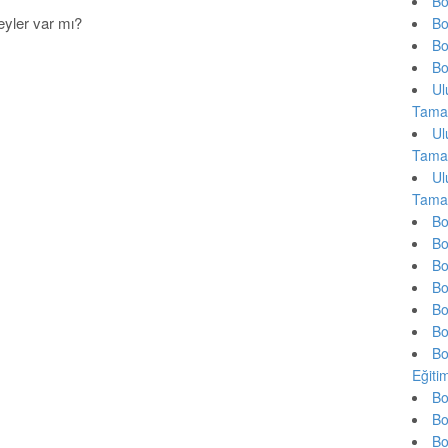
Bo
eyler var mı?
Bo
Bo
Bo
Ul
Tama
Ul
Tama
Ul
Tama
Bo
Bo
Bo
Bo
Bo
Bo
Bo
Eğiti
Bo
Bo
Bo