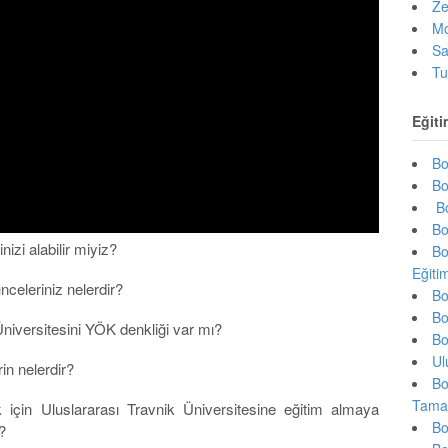
Ze
Mo
Sa
Tu
Eğiti
Bo
Bo
Bo
Bo
nizi alabilir miyiz?
Bo
Eğiti
nceleriniz nelerdir?
Bo
Bo
Üniversitesini YÖK denkliği var mı?
Bo
Ul
in nelerdir?
Bo
Tama
için Uluslararası Travnik Üniversitesine eğitim almaya
Bo
?