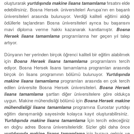
oluşturarak
yurtdışında makine lisans tamamlama
fırsatını elde
edebilirsiniz. Bosna Hersek üniversiteleri Avrupa’nın en başarılı
üniversiteleri arasında bulunuyor. Verdiği kaliteli eğitimi aldığı
ödüllerle taçlandıran Bosna üniversiteleri ayrıca bu başarısını
mavi diploma verme hakkı kazanarak kanıtlamıştır.
Bosna
Hersek lisans
tamamlama
programlarına her geçen yıl talep
artıyor.
Dünyanın her yerinden birçok öğrenci kaliteli bir eğitim alabilmek
için
Bosna Hersek lisans tamamlama
programlarını tercih
ediyor. Bosna Hersek lisans tamamlama programları arasında
birçok ön lisans programının bölümü bulunuyor.
Yurtdışında
makine lisans tamamlama
programları arasında en çok tercih
edilen üniversite Bosna Hersek üniversiteleri.
Bosna Hersek
lisans tamamlama
şartları diğer üniversitelere göre oldukça
uygun. Makine mühendisliği bölümü için
Bosna Hersek makine
mühendisliği lisans tamamlama
programına Eurostar yurtdışı
eğitim danışmanlığı sayesinde kolayca kayıt oluşturabilirsiniz.
Yurtdışında makine lisans tamamlama
İçin tercih edeceğiniz
en doğru adres Bosna üniversiteleridir. Sizler gibi daha önce
yurtdışında makine
lisans
tamamlama
için buraya gelmiş ve