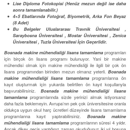
L
ise Diploma Fotokopisi (Henüz mezun değil ise
daha
sonra tamamlanabilir.)
4×5 Ebatlarında
Fotoğraf, Biyometrik, Arka Fon Beyaz
(
8 Adet
)
Bu Belgeler Uluslararası Travnik Üniversitesi ,
Saraybosna Üniversitesi , Mostar Üniversitesi , Zenica
Üniversitesi , Tuzla Üniversitesi İçin Geçerlidir.
Bosnada makine mühendisliği lisans tamamlama
programları
için birçok ön lisans programı bulunuyor. Yani bir makine
mühendisi olmak için makine mühendisliği ile ilgili bir çok ön
lisans programından birinden mezun olmanız yeterli.
Bosnada
makine mühendisliği lisans
tamamlama
programlarına ön
kayıt oluşturmak için yukarda belirtilen ön kayıt koşullarıyla
başvurabilirsiniz.
Bosnada makine mühendisliği lisans
tamamlama
programlarında sizde yerinizi almak istiyorsanız
daha fazla beklemeyin. Avrupa’nın pek çok üniversitesine oranla
oldukça uygun okul harç ücretleri düzeyinde lisans tamamlama
programlarına kayıt yaptırabilirsiniz.
Bosnada makine
mühendisliği lisans tamamlama
programlarının süresi 4 yıldır.
Ancak dikey geçiş yaptığınız zaman okuduğunuz iki yıl boşuna