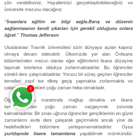
yön verebilirsiniz. Hayallerinizi gerçekleştirebileceğiniz ve
üniversite mezunu olacağınız
“İnsanlara eğitim ve bilgi sağla.Barış ve düzenin
sağlanmasının kendi çıkarları için gerekli olduğunu onlara
öğret.” Thomas Jefferson
Uluslararası Travnik üniversitesi sizin dünyaya açılan kapınız
olmaya devam edecektir. Ülkemizde yer alan Önlisans
bölümlerinden mezun olanlar eğer eğitimlerini lisans düzeyine
taşımak isterlerse oldukça zorlanmaktadırlar. Bu öğrenciler
sürekli ders çalışmaktadırlar. Yorucu bir süreç geçiren öğrenciler
temelleri zayıf ise dikey geçiş yapmakta zorlanmakta ve
çalışmaları, emekleri çoğu zaman heba olmaktadır.
1
Öğrenciler bu maratonda mağlup olmakta ve lisans
tamamlamaktan çoğu zaman vazgeçmek zorunda
kalmaktadırlar. Bir sınav uğruna öğrenciler gençliklerinin en güzel
zamanlarını evde ders çalışarak geçirmekte ancak yine de
hedefledikleri bölümlere yerleşememektedirler. Oysa
yurtdışında lisans tamamlama
yapabilmek mümkündür.