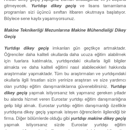
gitmeyecek.
Yurtdışı
dikey geçiş
ve lisans tamamlama
programları sizi üçüncü sınıftan itibaren okutmaya başlatıyor.
Böylece sene kaybı yaşamıyorsunuz.
Makine Teknikerliği Mezunlarına Makine Mühendisliği Dikey
Geçiş
Yurtdışı dikey geçiş
imkanları gün geçtikçe artmaktadır.
Öğrenciler daha kaliteli okullarda daha ucuza eğitim alabilmek
için fuarlara katılmakta, yurtdışındaki okullarla ilgili bilgiler
almakta ve daha kaliteli eğitimi nasıl alabilecekleri hakkında
araştırmalar yapmaktadır. Tüm bu araştırmaları ve yurtdışındaki
okullarla ilgili fırsatları sizin yerinize araştıran ve size yardımcı
olan yurtdışı eğitim danışmanlıklarına güvenebilirsiniz.
Yurtdışı
dikey geçiş
yapmak istiyorsanız tek yapmanız gereken yılladır
bu alanda hizmet veren Eurostar yurtdışı eğitim danışmanlığına
gelip bilgi almak. Eurostar yurtdışı eğitim danışmanlığı özellikle
yurtdışına dikey geçiş yapmak isteyen öğrencilerin ilgilendiği bir
firma. Diğer bölümlerde olduğu gibi
yurtdışı makine dikey geçiş
yapmak istiyorsanız sizde Eurostar yurtdışı eğitim