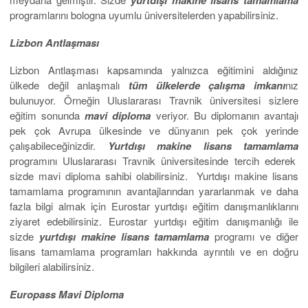
yurtdışı makine lisans tamamlama
programlarını bologna uyumlu üniversitelerden yapabilirsiniz.
Lizbon Antlaşması
Lizbon Antlaşması kapsamında yalnızca eğitimini aldığınız
ülkede değil anlaşmalı
tüm ülkelerde çalışma imkanı
nız
bulunuyor. Örneğin Uluslararası Travnik üniversitesi sizlere
eğitim sonunda
mavi diploma
veriyor. Bu diplomanın avantajı
pek çok Avrupa ülkesinde ve dünyanın pek çok yerinde
çalışabileceğinizdir.
Yurtdışı makine lisans tamamlama
programını Uluslararası Travnik üniversitesinde tercih ederek
sizde mavi diploma sahibi olabilirsiniz. Yurtdışı makine lisans
tamamlama programının avantajlarından yararlanmak ve daha
fazla bilgi almak için Eurostar yurtdışı eğitim danışmanlıklarını
ziyaret edebilirsiniz. Eurostar yurtdışı eğitim danışmanlığı ile
sizde
yurtdışı makine lisans tamamlama
programı ve diğer
lisans tamamlama programları hakkında ayrıntılı ve en doğru
bilgileri alabilirsiniz.
Europass Mavi Diploma