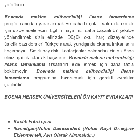
yararlanın.
Bosnada makine mühendisliği lisans
tamamlama
programlarından yararlanmak ve daha birçok fırsatı elde etmek
için sizde acele edin. Eğitim hayatınızı daha başarılı bir şekilde
yönlendirmek sizin elinizde. Düşük okul harç düzeylerinde
üstelik bazı dersleri Türkçe alarak yurtdışında okuma imkanlarını
kaçırmayın. Sınırlı sayıdaki kontenjanlar dolmadan bir an önce
elinizi çabuk tutarrak başvurun.
Bosnada
makine mühendisliği
lisans tamamlama
fırsatlarını elde etmek için daha fazla
beklemeyin.
Bosnada makine mühendisliği lisans
tamamlama
programına başvurmak için gerekli evraklar
şunlardır:
BOSNA HERSEK ÜNİVERSİTELERİ
ÖN KAYIT EVRAKLARI
Kimlik
Fotokopisi
İkametgah(Nüfus Dairesinden) (Nüfus Kayıt Örneğine
Eklen
memeli,
Ayrı Olarak Alın
malıdır
.)