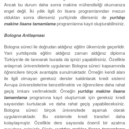
Ancak bu durum daha sonra makine mühendisliği okumanıza
engel değil. İki yıllık ilgili ön lisans programlarından mezun
olduktan sonra dilerseniz yurtiçinde dilerseniz de
yurtdışı
makine
lisans
tamamlama
programlarına kayıt oluşturabilirsiniz.
Bologna Antlaşması
Bologna süreci ile doğrudan aldığınız eğitim ülkemizde geçerlidir.
Yani yurtdışında eğitim aldığınız zaman aldığınız diploma
Türkiye’de de tanınarak burada da işinizi yapabilirsiniz. Özellikle
anlaşmalı üniversitelerle uygulanan Bologna süreci kapsamında
öğrencilere birçok avantajda sunulmaktadır. Örneğin kendi alanı
ile ilgili olmayan gereksiz dersler kaldırılarak kredi sistemi
Avrupa üniversitelerine benzetilmekte ve öğrencilere daha rahat
geçiş imkanı verilmektedir. Örneğin
yurtdışı makine lisans
tamamlama
programına kayıt oluşturmak için gereksiz kredi
sayısından kurtulacak ve daha rahat geçiş yapabileceksiniz.
Bologna süreci birçok üniversitede aşamalı olarak
uygulanmaktadır. Bu sistemde kredi transferi daha
kolaylaşmıştır. Özellikle ders sayısında önemli bir azalma
meydana gelmiştir. Sizde