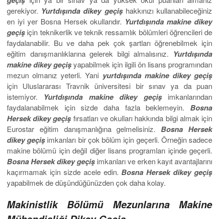
gerekiyor.
Yurtdışında dikey geçiş
hakkınızı kullanabileceğiniz
en iyi yer Bosna Hersek okullarıdır.
Yurtdışında makine dikey
geçiş
için teknikerlik ve teknik ressamlık bölümleri öğrencileri de
faydalanabilir. Bu ve daha pek çok şartları öğrenebilmek için
eğitim danışmanlıklarına gelerek bilgi almalısınız.
Yurtdışında
makine dikey geçiş
yapabilmek için ilgili ön lisans programından
mezun olmanız yeterli. Yani
yurtdışında makine dikey geçiş
için Uluslararası Travnik üniversitesi bir sınav ya da puan
istemiyor.
Yurtdışında makine dikey geçiş
imkanlarından
faydalanabilmek için sizde daha fazla beklemeyin.
Bosna
Hersek dikey geçiş
fırsatları ve okulları hakkında bilgi almak için
Eurostar eğitim danışmanlığına gelmelisiniz.
Bosna Hersek
dikey geçiş
imkanları bir çok bölüm için geçerli. Örneğin sadece
makine bölümü için değil diğer lisans programları içinde geçerli.
Bosna Hersek dikey geçiş
imkanları ve erken kayıt avantajlarını
kaçırmamak için sizde acele edin.
Bosna Hersek dikey geçiş
yapabilmek de düşündüğünüzden çok daha kolay.
Makinistlik Bölümü Mezunlarına Makine
Mühendisliği Dikey Geçiş