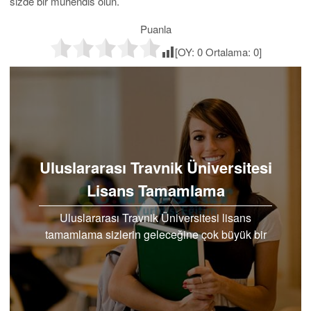
sizde bir mühendis olun.
Puanla
[OY:
0
Ortalama:
0
]
Uluslararası Travnik Üniversitesi
Lisans Tamamlama
Uluslararası Travnik Üniversitesi lisans
tamamlama sizlerin geleceğine çok büyük bir
katkı sağlayacaktır. Lisans eğitimi almış sağlam
kariyerli bir birey..