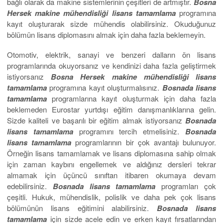
bağlı olarak da makine sistemlerinin çeşitleri de artmıştır.
Bosna
Hersek makine
mühendisliği lisans tamamlama
programına
kayıt oluşturarak sizde mühendis olabilirsiniz. Okuduğunuz
bölümün lisans diplomasını almak için daha fazla beklemeyin.
Otomotiv, elektrik, sanayi ve benzeri dalların ön lisans
programlarında okuyorsanız ve kendinizi daha fazla geliştirmek
istiyorsanız
Bosna Hersek makine mühendisliği lisans
tamamlama
programına kayıt oluşturmalısınız.
Bosnada lisans
tamamlama
programlarına kayıt oluşturmak için daha fazla
beklemeden Eurostar yurtdışı eğitim danışmanlıklarına gelin.
Sizde kaliteli ve başarılı bir eğitim almak istiyorsanız
Bosnada
lisans tamamlama
programını tercih etmelisiniz.
Bosnada
lisans tamamlama
programlarının bir çok avantajı bulunuyor.
Örneğin lisans tamamlamak ve lisans diplomasına sahip olmak
için zaman kaybını engellemek ve aldığınız dersleri tekrar
almamak için üçüncü sınıftan itibaren okumaya devam
edebilirsiniz.
Bosnada lisans tamamlama
programları çok
çeşitli. Hukuk, mühendislik, polislik ve daha pek çok lisans
bölümünün lisans eğitimini alabilirsiniz.
Bosnada
lisans
tamamlama
için sizde acele edin ve erken kayıt fırsatlarından