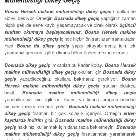
Bosna Hersek makine mühendisliği dikey geçiş
fırsatları ile
sizleri bekliyor. Örneğin
Bosnada
dikey geçiş
yaptığınız zaman
hiçbir şekilde sene kaybı yaşamayacak ve direk olarak
üçüncü
sınıftan okumaya başlayacaksınız. Bosna Hersek makine
mühendisliği dikey geçiş
içinde hiçbir ön şart aranmamaktadır.
Yani
Bosna da dikey geçiş
yapıp okuyabilmeniz için tek
yapmanız gereken ilgili ön lisans bölümünden mezun olmanız.
Bosnada dikey geçiş
imkanları bu kadar kolay.
Bosna Hersek
makine mühendisliği dikey geçiş
okulları için
Bosnada dikey
geçiş
yapabileceğiniz okullara bakmanız gerekiyor.
Bosna
Hersek makine mühendisliği dikey
geçiş
şartları oldukça
basit.
Bosnada makine mühendisliği dikey geçiş
yapabilmeniz için ilgili ön lisans ve lisans programlarından
birinden mezun olmanız yeter.
Bosnada makine
mühendisliği
dikey geçiş
fırsatları bir çok kolaylık içeriyor. Örneğin
erken
kayıtlarda indirim
gibi.
Bosnada makine mühendisliği dikey
geçiş
hakkınızı kullanmak için daha fazla beklemeyin.
Bosnada
makine mühendisliği dikey
geçiş
fırsatlarından yararlanarak