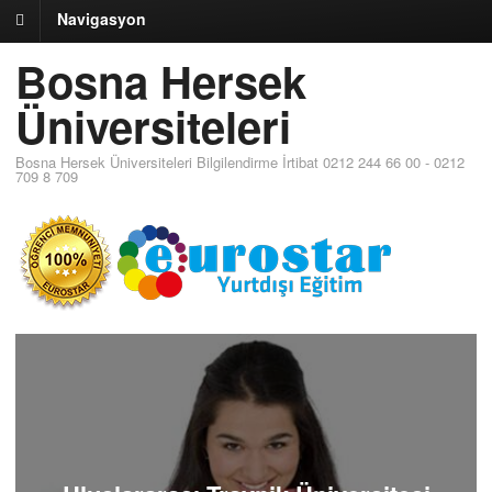
Navigasyon
Bosna Hersek
Üniversiteleri
Bosna Hersek Üniversiteleri Bilgilendirme İrtibat 0212 244 66 00 - 0212
709 8 709