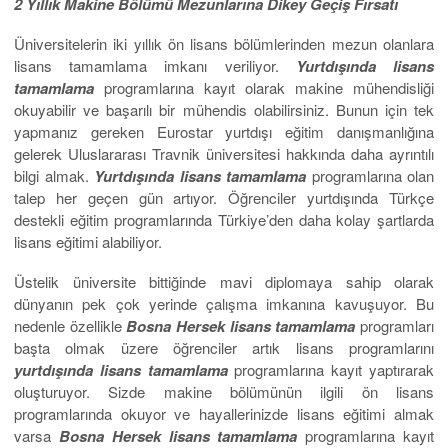
2 Yıllık Makine Bölümü Mezunlarına Dikey Geçiş Fırsatı
Üniversitelerin iki yıllık ön lisans bölümlerinden mezun olanlara
lisans tamamlama imkanı veriliyor.
Yurtdışında lisans
tamamlama
programlarına kayıt olarak makine mühendisliği
okuyabilir ve başarılı bir mühendis olabilirsiniz. Bunun için tek
yapmanız gereken Eurostar yurtdışı eğitim danışmanlığına
gelerek Uluslararası Travnik üniversitesi hakkında daha ayrıntılı
bilgi almak.
Yurtdışında lisans tamamlama
programlarına olan
talep her geçen gün artıyor. Öğrenciler yurtdışında Türkçe
destekli eğitim programlarında Türkiye’den daha kolay şartlarda
lisans eğitimi alabiliyor.
Üstelik üniversite bittiğinde mavi diplomaya sahip olarak
dünyanın pek çok yerinde çalışma imkanına kavuşuyor. Bu
nedenle özellikle
Bosna Hersek lisans
tamamlama
programları
başta olmak üzere öğrenciler artık lisans programlarını
yurtdışında
lisans tamamlama
programlarına kayıt yaptırarak
oluşturuyor. Sizde makine bölümünün ilgili ön lisans
programlarında okuyor ve hayallerinizde lisans eğitimi almak
varsa
Bosna Hersek
lisans tamamlama
programlarına kayıt