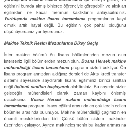
eğitimini burada almış binlerce öğrenciyle göreşebilir ve aldıkları
eğitimden ne kadar memnun kaldıklarını anlayabilirsiniz.
Yurtdışında makine lisans
tamamlama
programlarına kayıt
olmak artık hayal değil. Bu eğitimin çok pahalı olduğunu
düşünüyorsanız yanılıyorsunuz.
Makine Teknik Resim Mezunlarına Dikey Geçiş
İster makine bölümü ön lisans bölümlerinden mezun olun
isterseniz ilgili bölümlerden mezun olun,
Bosna Hersek makine
mühendisliği lisans tamamlama
programı sizleri bekliyor. Ön
lisans programlarınızdan aldığınız dersleri de Akts kredi transfer
sistemi sayesinde saydırarak lisans eğitiminiz birinci sınıftan
değil
üçüncü sınıftan başlayarak
alabilirsiniz. Bu sayede sizler
geleceğin mühendisleri olarak zaman kaybını önlemiş
olacaksınız.
Bosna Hersek makine
mühendisliği lisans
tamamlama
programı lisans eğitimi arasında en çok tercih edilen
bölümler arasında bulunuyor. Makine mühendisliği çağımızın en
önemli mesleklerinden biri. Çünkü bütün sistem makineler
üzerinden çalışıyor. Ayrıca makineleşmenin bu kadar artmasına