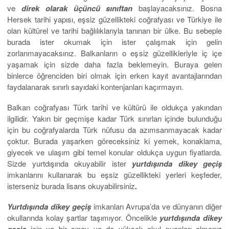
ve
direk olarak üçüncü sınıftan
başlayacaksınız. Bosna
Hersek tarihi yapısı, eşsiz güzellikteki coğrafyası ve Türkiye ile
olan kültürel ve tarihi bağlılıklarıyla tanınan bir ülke. Bu sebeple
burada ister okumak için ister çalışmak için gelin
zorlanmayacaksınız. Balkanların o eşsiz güzellikleriyle iç içe
yaşamak için sizde daha fazla beklemeyin. Buraya gelen
binlerce öğrenciden biri olmak için erken kayıt avantajlarından
faydalanarak sınırlı sayıdaki kontenjanları kaçırmayın.
Balkan coğrafyası Türk tarihi ve kültürü ile oldukça yakından
ilgilidir. Yakın bir geçmişe kadar Türk sınırları içinde bulunduğu
için bu coğrafyalarda Türk nüfusu da azımsanmayacak kadar
çoktur. Burada yaşarken göreceksiniz ki yemek, konaklama,
giyecek ve ulaşım gibi temel konular oldukça uygun fiyatlarda.
Sizde yurtdışında okuyabilir ister
yurtdışında dikey geçiş
imkanlarını kullanarak bu eşsiz güzellikteki yerleri keşfeder,
isterseniz burada lisans okuyabilirsiniz
.
Yurtdışında dikey geçiş
imkanları Avrupa’da ve dünyanın diğer
okullarında kolay şartlar taşımıyor. Öncelikle
yurtdışında dikey
geçiş
için ya bir sınav ya da yüksek okul puanları almanız