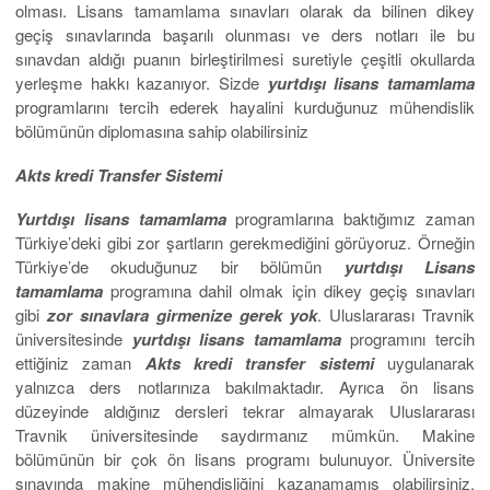
olması. Lisans tamamlama sınavları olarak da bilinen dikey
geçiş sınavlarında başarılı olunması ve ders notları ile bu
sınavdan aldığı puanın birleştirilmesi suretiyle çeşitli okullarda
yerleşme hakkı kazanıyor. Sizde
yurtdışı lisans tamamlama
programlarını tercih ederek hayalini kurduğunuz mühendislik
bölümünün diplomasına sahip olabilirsiniz
Akts kredi Transfer Sistemi
Yurtdışı lisans tamamlama
programlarına baktığımız zaman
Türkiye’deki gibi zor şartların gerekmediğini görüyoruz. Örneğin
Türkiye’de okuduğunuz bir bölümün
yurtdışı Lisans
tamamlama
programına dahil olmak için dikey geçiş sınavları
gibi
zor sınavlara girmenize gerek yok
. Uluslararası Travnik
üniversitesinde
yurtdışı lisans tamamlama
programını tercih
ettiğiniz zaman
Akts kredi transfer sistemi
uygulanarak
yalnızca ders notlarınıza bakılmaktadır. Ayrıca ön lisans
düzeyinde aldığınız dersleri tekrar almayarak Uluslararası
Travnik üniversitesinde saydırmanız mümkün. Makine
bölümünün bir çok ön lisans programı bulunuyor. Üniversite
sınavında makine mühendisliğini kazanamamış olabilirsiniz.