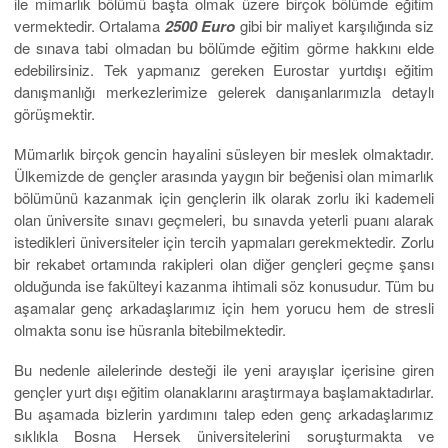
ile mimarlık bölümü başta olmak üzere birçok bölümde eğitim
vermektedir. Ortalama
2500 Euro
gibi bir maliyet karşılığında siz
de sınava tabi olmadan bu bölümde eğitim görme hakkını elde
edebilirsiniz. Tek yapmanız gereken Eurostar yurtdışı eğitim
danışmanlığı merkezlerimize gelerek danışanlarımızla detaylı
görüşmektir.
Mümarlık birçok gencin hayalini süsleyen bir meslek olmaktadır.
Ülkemizde de gençler arasında yaygın bir beğenisi olan mimarlık
bölümünü kazanmak için gençlerin ilk olarak zorlu iki kademeli
olan üniversite sınavı geçmeleri, bu sınavda yeterli puanı alarak
istedikleri üniversiteler için tercih yapmaları gerekmektedir. Zorlu
bir rekabet ortamında rakipleri olan diğer gençleri geçme şansı
olduğunda ise fakülteyi kazanma ihtimali söz konusudur. Tüm bu
aşamalar genç arkadaşlarımız için hem yorucu hem de stresli
olmakta sonu ise hüsranla bitebilmektedir.
Bu nedenle ailelerinde desteği ile yeni arayışlar içerisine giren
gençler yurt dışı eğitim olanaklarını araştırmaya başlamaktadırlar.
Bu aşamada bizlerin yardımını talep eden genç arkadaşlarımız
sıklıkla Bosna Hersek üniversitelerini soruşturmakta ve