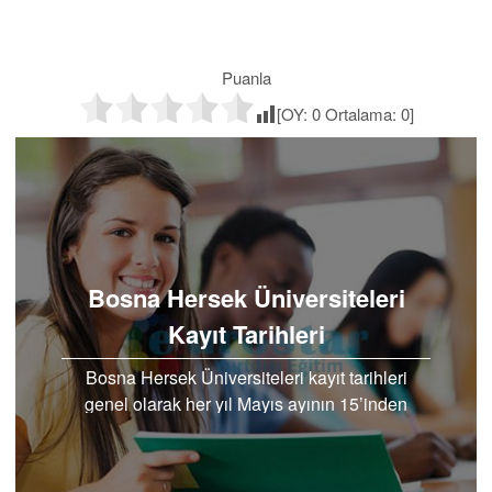
Puanla
[OY:
0
Ortalama:
0
]
Bosna Hersek Üniversiteleri
Kayıt Tarihleri
Bosna Hersek Üniversiteleri kayıt tarihleri
genel olarak her yıl Mayıs ayının 15’inden
itibaren başlamaktadır. Ancak bazı
üniversiteler..