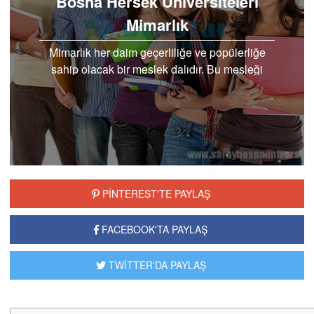
Bosna Hersek Üniversiteleri
Mimarlık
Mimarlık her daim geçerliliğe ve popülerliğe
sahip olacak bir meslek dalıdır. Bu mesleği
elbette ne kadar istediğiniz de eğitimi
tamamlayabilmeniz..
PİNTEREST'TE PAYLAŞ
FACEBOOK'TA PAYLAŞ
TWİTTER'DA PAYLAŞ