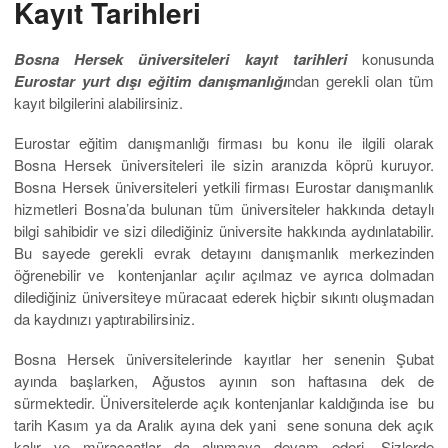
Kayıt Tarihleri
Bosna Hersek üniversiteleri kayıt tarihleri
konusunda
Eurostar yurt dışı eğitim danışmanlığı
ndan gerekli olan tüm
kayıt bilgilerini alabilirsiniz.
Eurostar eğitim danışmanlığı firması bu konu ile ilgili olarak
Bosna Hersek üniversiteleri ile sizin aranızda köprü kuruyor.
Bosna Hersek üniversiteleri yetkili firması Eurostar danışmanlık
hizmetleri Bosna’da bulunan tüm üniversiteler hakkında detaylı
bilgi sahibidir ve sizi dilediğiniz üniversite hakkında aydınlatabilir.
Bu sayede gerekli evrak detayını danışmanlık merkezinden
öğrenebilir ve kontenjanlar açılır açılmaz ve ayrıca dolmadan
dilediğiniz üniversiteye müracaat ederek hiçbir sıkıntı oluşmadan
da kaydınızı yaptırabilirsiniz.
Bosna Hersek üniversitelerinde kayıtlar her senenin Şubat
ayında başlarken, Ağustos ayının son haftasına dek de
sürmektedir. Üniversitelerde açık kontenjanlar kaldığında ise bu
tarih Kasım ya da Aralık ayına dek yani sene sonuna dek açık
kalır ve müracaatlar da alınmaya devam ederi. Sizlerde