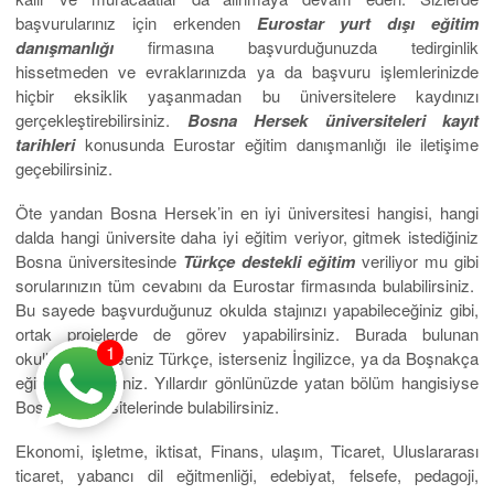
başvurularınız için erkenden
Eurostar yurt dışı eğitim
danışmanlığı
firmasına başvurduğunuzda tedirginlik
hissetmeden ve evraklarınızda ya da başvuru işlemlerinizde
hiçbir eksiklik yaşanmadan bu üniversitelere kaydınızı
gerçekleştirebilirsiniz.
Bosna Hersek üniversiteleri kayıt
tarihleri
konusunda Eurostar eğitim danışmanlığı ile iletişime
geçebilirsiniz.
Öte yandan Bosna Hersek’in en iyi üniversitesi hangisi, hangi
dalda hangi üniversite daha iyi eğitim veriyor, gitmek istediğiniz
Bosna üniversitesinde
Türkçe destekli eğitim
veriliyor mu gibi
sorularınızın tüm cevabını da Eurostar firmasında bulabilirsiniz.
Bu sayede başvurduğunuz okulda stajınızı yapabileceğiniz gibi,
ortak projelerde de görev yapabilirsiniz. Burada bulunan
1
okullarda dilerseniz Türkçe, isterseniz İngilizce, ya da Boşnakça
eğitim alabilirsiniz. Yıllardır gönlünüzde yatan bölüm hangisiyse
Bosna üniversitelerinde bulabilirsiniz.
Ekonomi, işletme, iktisat, Finans, ulaşım, Ticaret, Uluslararası
ticaret, yabancı dil eğitmenliği, edebiyat, felsefe, pedagoji,