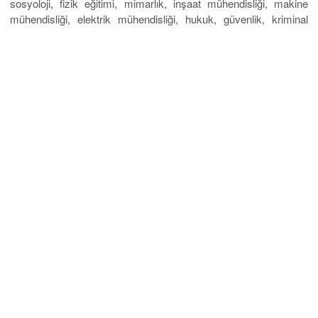
sosyoloji, fizik eğitimi, mimarlık, inşaat mühendisliği, makine
mühendisliği, elektrik mühendisliği, hukuk, güvenlik, kriminal
bilimler, sanat eğitimi, psikoloji, coğrafya, islam dini bilimi,
matematik, fen ve kimya eğitmenliği eğitimi, sağlık fakültesi,
enformatik, grafik mühendisliği, bilgisayar mühendisliği gibi
birbirinden farklı yüzlerce bölümde
1500 Euro
ile
4000 Euro
arasında değişen uygun fiyatlarla üniversite okuyabilir ve mavi
diplomanıza sahip olabilirsiniz.
Bosna Hersek üniversiteleri
kayıt tarihleri
için telefonlarınızı bekliyoruz.