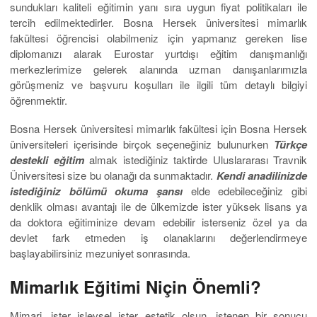
sundukları kaliteli eğitimin yanı sıra uygun fiyat politikaları ile
tercih edilmektedirler. Bosna Hersek üniversitesi mimarlık
fakültesi öğrencisi olabilmeniz için yapmanız gereken lise
diplomanızı alarak Eurostar yurtdışı eğitim danışmanlığı
merkezlerimize gelerek alanında uzman danışanlarımızla
görüşmeniz ve başvuru koşulları ile ilgili tüm detaylı bilgiyi
öğrenmektir.
Bosna Hersek üniversitesi mimarlık fakültesi için Bosna Hersek
üniversiteleri içerisinde birçok seçeneğiniz bulunurken
Türkçe
destekli eğitim
almak istediğiniz taktirde Uluslararası Travnik
Üniversitesi size bu olanağı da sunmaktadır.
Kendi anadilinizde
istediğiniz bölümü okuma şansı
elde edebileceğiniz gibi
denklik olması avantajı ile de ülkemizde ister yüksek lisans ya
da doktora eğitiminize devam edebilir isterseniz özel ya da
devlet fark etmeden iş olanaklarını değerlendirmeye
başlayabilirsiniz mezuniyet sonrasında.
Mimarlık Eğitimi Niçin Önemli?
Mimari, ister işlevsel ister estetik olsun, istenen bir sonucu